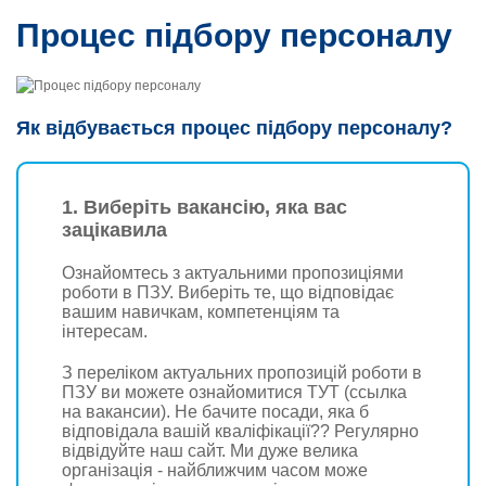
Стати страховим агентом
Статутні та реєстраційні документи
Процес підбору персоналу
Корпоративна інформація та документи
Інвестиційний дохід
Фінансова та регуляторна звітність
Як відбувається процес підбору персоналу?
Інформація для акціонерів та стейкхолдерів
Збори акціонерів
Інформація про черговість задоволення вимог споживачів
1. Виберіть вакансію, яка вас
Контакти для звернення до Страховика, Національного банку
зацікавила
України та інших уповноважених державних органів
Перелік працівників з реалізації
Ознайомтесь з актуальними пропозиціями
роботи в ПЗУ. Виберіть те, що відповідає
Політика конфіденційності
вашим навичкам, компетенціям та
Порядок використання електронного підпису та електронної
інтересам.
печатки
З переліком актуальних пропозицій роботи в
Фінансові показники
ПЗУ ви можете ознайомитися ТУТ (ссылка
Розкриття інформації
на вакансии). Не бачите посади, яка б
відповідала вашій кваліфікації?? Регулярно
відвідуйте наш сайт. Ми дуже велика
організація - найближчим часом може