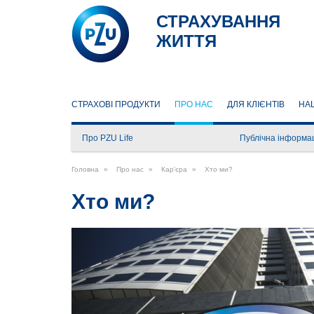
СТРАХУВАННЯ
ЖИТТЯ
(CURRENT)
СТРАХОВІ ПРОДУКТИ
ПРО НАС
ДЛЯ КЛІЄНТІВ
НА
Про PZU Life
Публічна інформа
Важлива юридична
Головна
Про нас
Кар'єра
Хто ми?
Інформація для клі
до ст. 7 Закону Ук
Хто ми?
фінансові послуги 
компанії»
Інформація про Ст
надається клієнту
укладенням догово
до ст. 87 Закону У
страхування»
Порядок обробки 
даних споживачів т