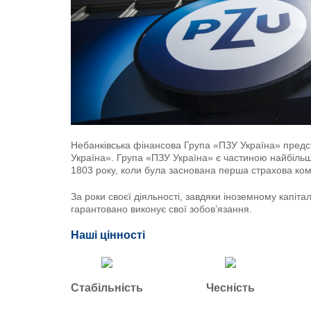
щодо їх захисту
Статутні та реєстр
документи
Корпоративна інф
документи
Інвестиційний дохі
Фінансова та регу
звітність
Інформація для акц
Небанківська фінансова Група «ПЗУ Україна» пред
стейкхолдерів
Україна». Група «ПЗУ Україна» є частиною найбільшо
1803 року, коли була заснована перша страхова ком
Збори акціонерів
Інформація про чер
За роки своєї діяльності, завдяки іноземному капіта
задоволення вимог
гарантовано виконує свої зобов’язання.
Контакти для звер
Страховика, Націо
Наші цінності
України та інших 
державних органів
Перелік працівників
Стабільність
Чесність
Політика конфіден
Порядок використ