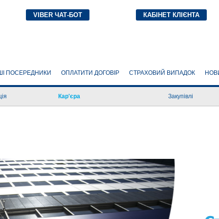
VIBER ЧАТ-БОТ
КАБІНЕТ КЛІЄНТА
ШІ ПОСЕРЕДНИКИ
ОПЛАТИТИ ДОГОВІР
СТРАХОВИЙ ВИПАДОК
НОВ
ція
Кар'єра
Закупівлі
 інформація
Хто ми?
єнтів відповідно
Чому з нами варто працювати?
раїни «Про
Процес підбору персоналу
та фінансові
Відкриті вакансії
Заробляйте з ПЗУ Life
раховика, яка
 перед
Стати страховим агентом
ру відповідно
країни «Про
персональних
а дії страховика