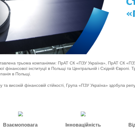
аційні
ормація та
д
ляторна
іонерів та
ставлена трьома компаніями: ПрАТ СК «ПЗУ Україна», ПрАТ СК «ПЗУ
ї фінансової інституції в Польщі та Центральній і Східній Європі. 
панія в Польщі.
говість
лу та високій фінансовій стійкості, Група «ПЗУ Україна» здобула реп
 споживачів
нення до
нального банку
уповноважених
 з реалізації
Взаємоповага
Інноваційність
Ві
ційності
ання