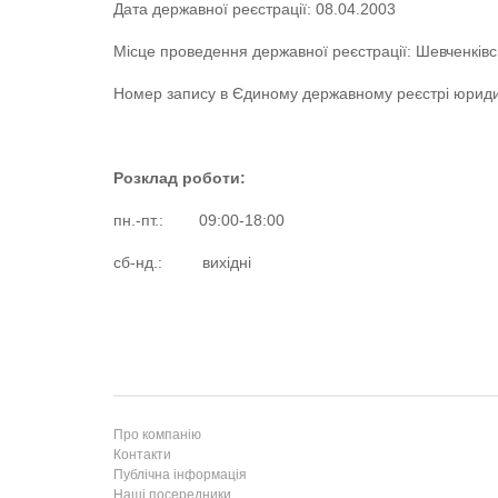
Дата державної реєстрації: 08.04.2003
електронного підп
електронної печат
Місце проведення державної реєстрації: Шевченківсь
Фінансові показни
Номер запису в Єдиному державному реєстрі юриди
Розкриття інформа
Розклад роботи:
пн.-пт.: 09:00-18:00
сб-нд.: вихідні
Про компанію
Контакти
Публічна інформація
Наші посередники