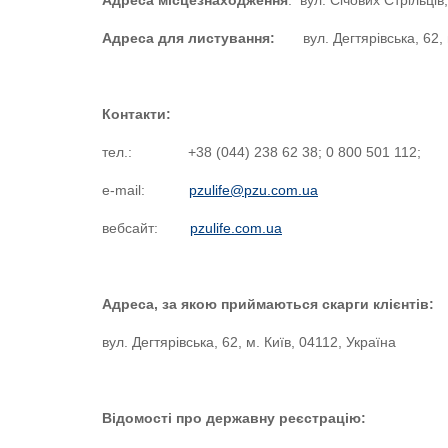
Адреса місцезнаходження
: вул. Січових Стрільців,
щодо їх захисту
Адреса для листування:
вул. Дегтярівська, 62, м
Статутні та реєстр
документи
Корпоративна інф
документи
Контакти:
Інвестиційний дохі
тел.: +38 (044) 238 62 38; 0 800 501 112;
Фінансова та регу
звітність
e-mail:
pzulife@pzu.com.ua
Інформація для акц
стейкхолдерів
вебсайт:
pzulife.com.ua
Збори акціонерів
Інформація про чер
задоволення вимог
Адреса, за якою приймаються скарги клієнтів:
Контакти для звер
Страховика, Націо
вул. Дегтярівська, 62, м. Київ, 04112, Україна
України та інших 
державних органів
Перелік працівників
Відомості про державну реєстрацію:
Політика конфіден
Порядок використ