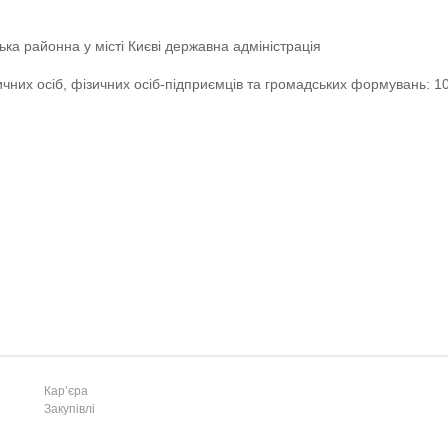
ису та
ки
ка районна у місті Києві державна адміністрація
ки
чних осіб, фізичних осіб-підприємців та громадських формувань: 
ції
Кар’єра
Закупівлі