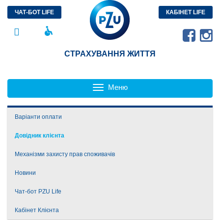
ЧАТ-БОТ LIFE
КАБІНЕТ LIFE
СТРАХУВАННЯ ЖИТТЯ
Меню
Toggle
navigation
Варіанти оплати
Довідник клієнта
Механізми захисту прав споживачів
Зворотний зв'язок
Новини
Порядок розгляду звернень споживачів фінансових послуг
Чат-бот PZU Life
Кабінет Клієнта