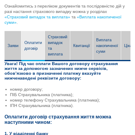
Ознайомитись з переліком документів та послідовністю дій у
разі настання страхового випадку можна у розділах
«Страховий випадок та виплата»
та
«Виплата накопиченої
суми»
.
Страховий
Виплата
Оплатити
випадок
Заяви
Квитанції
накопиченої
Цікав
договір
та
суми
виплата
Увага! Під час оплати Вашого договору страхування
життя за допомогою зазначених нижче сервісів,
обов’язково в призначенні платежу вказуйте
нижченаведені реквізити договору:
номер договору;
ПІБ Страхувальника (платника);
номер телефону Страхувальника (платника);
ІПН Страхувальника (платника).
Оплатити договір страхування життя можна
наступними чином:
1. У відділенні банку