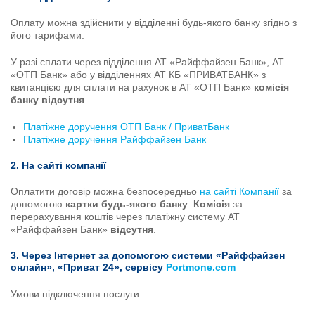
Оплату можна здійснити у відділенні будь-якого банку згідно з
його тарифами.
У разі сплати через відділення АТ «Райффайзен Банк», АТ
«OTП Банк» або у відділеннях АТ КБ «ПРИВАТБАНК» з
квитанцією для сплати на рахунок в АТ «OTП Банк»
комісія
банку відсутня
.
Платіжне доручення ОТП Банк / ПриватБанк
Платіжне доручення Райффайзен Банк
2. На сайті компанії
Оплатити договір можна безпосередньо
на сайті Компанії
за
допомогою
картки будь-якого банку
.
Комісія
за
перерахування коштів через платіжну систему АТ
«Райффайзен Банк»
відсутня
.
3. Через Інтернет за допомогою системи «Райффайзен
онлайн», «Приват 24», сервісу
Portmone.com
Умови підключення послуги: