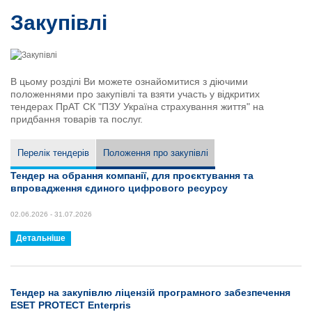
Стати страховим агентом
Статутні та реєстраційні документи
Закупівлі
Корпоративна інформація та документи
Інвестиційний дохід
Фінансова та регуляторна звітність
В цьому розділі Ви можете ознайомитися з діючими
Інформація для акціонерів та стейкхолдерів
положеннями про закупівлі та взяти участь у відкритих
тендерах ПрАТ СК "ПЗУ Україна страхування життя" на
Збори акціонерів
придбання товарів та послуг.
Інформація про черговість задоволення вимог споживачів
Контакти для звернення до Страховика, Національного банку
Перелік тендерів
Положення про закупівлі
України та інших уповноважених державних органів
Перелік працівників з реалізації
Тендер на обрання компанії, для проєктування та
впровадження єдиного цифрового ресурсу
Політика конфіденційності
Порядок використання електронного підпису та електронної
02.06.2026 - 31.07.2026
печатки
Детальніше
Фінансові показники
Розкриття інформації
Тендер на закупівлю ліцензій програмного забезпечення
ESET PROTECT Enterpris