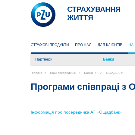
СТРАХУВАННЯ
ЖИТТЯ
СТРАХОВІ ПРОДУКТИ
ПРО НАС
ДЛЯ КЛІЄНТІВ
НА
Партнери
Банки
ТОВ «ЕУЛАЙФ ГРУП»
Головна
Наші посередники
Банки
АТ "ОЩАДБАНК"
ПП «МАЙБУТНЄ ЖИТТЯ –
ФІНАНСОВИЙ СЕРВІС»
Програми співпраці з
ТОВ «БЕСТ ЛАЙФ – УКРАЇНА»
Інформація про посередника АТ «Ощадбанк»