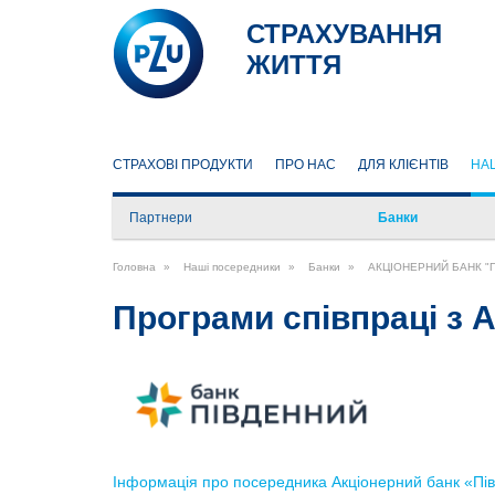
СТРАХУВАННЯ
ЖИТТЯ
СТРАХОВІ ПРОДУКТИ
ПРО НАС
ДЛЯ КЛІЄНТІВ
НА
Партнери
Банки
ТОВ «ЕУЛАЙФ ГРУП»
Головна
Наші посередники
Банки
АКЦІОНЕРНИЙ БАНК "
ПП «МАЙБУТНЄ ЖИТТЯ –
ФІНАНСОВИЙ СЕРВІС»
Програми співпраці 
ТОВ «БЕСТ ЛАЙФ – УКРАЇНА»
Інформація про посередника Акціонерний банк «Пі