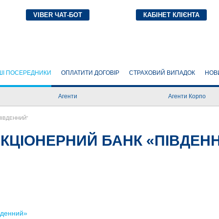
VIBER ЧАТ-БОТ
КАБІНЕТ КЛІЄНТА
(CURRENT)
ШІ ПОСЕРЕДНИКИ
ОПЛАТИТИ ДОГОВІР
СТРАХОВИЙ ВИПАДОК
НОВ
Агенти
Агенти Корпо
ПІВДЕННИЙ"
з АКЦІОНЕРНИЙ БАНК «ПІВДЕН
вденний»