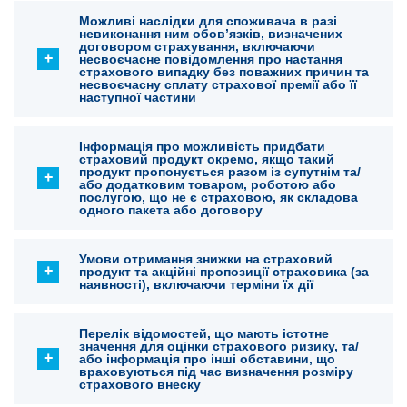
Можливі наслідки для споживача в разі
невиконання ним обов’язків, визначених
договором страхування, включаючи
несвоєчасне повідомлення про настання
страхового випадку без поважних причин та
несвоєчасну сплату страхової премії або її
наступної частини
Інформація про можливість придбати
страховий продукт окремо, якщо такий
продукт пропонується разом із супутнім та/
або додатковим товаром, роботою або
послугою, що не є страховою, як складова
одного пакета або договору
Умови отримання знижки на страховий
продукт та акційні пропозиції страховика (за
наявності), включаючи терміни їх дії
Перелік відомостей, що мають істотне
значення для оцінки страхового ризику, та/
або інформація про інші обставини, що
враховуються під час визначення розміру
страхового внеску