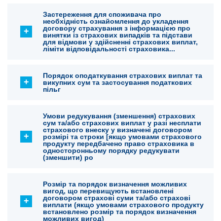
Застереження для споживача про
необхідність ознайомлення до укладення
договору страхування з інформацією про
винятки із страхових випадків та підстави
для відмови у здійсненні страхових виплат,
ліміти відповідальності страховика...
Порядок оподаткування страхових виплат та
викупних сум та застосування податкових
пільг
Умови редукування (зменшення) страхових
сум та/або страхових виплат у разі несплати
страхового внеску у визначені договором
розмірі та строки [якщо умовами страхового
продукту передбачено право страховика в
односторонньому порядку редукувати
(зменшити) ро
Розмір та порядок визначення можливих
вигод, що перевищують встановлені
договором страхові суми та/або страхові
виплати (якщо умовами страхового продукту
встановлено розмір та порядок визначення
можливих вигод)