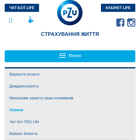
ЧАТ-БОТ LIFE
КАБІНЕТ LIFE
СТРАХУВАННЯ ЖИТТЯ
Меню
Toggle
navigation
Варіанти оплати
Довідник клієнта
Механізми захисту прав споживачів
Зворотний зв'язок
Новини
Порядок розгляду звернень споживачів фінансових послуг
Чат-бот PZU Life
Кабінет Клієнта