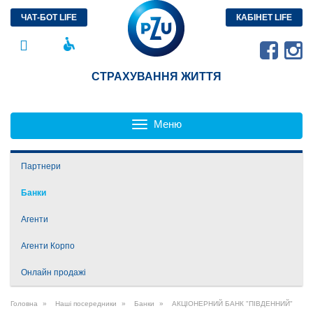
ЧАТ-БОТ LIFE
КАБІНЕТ LIFE
СТРАХУВАННЯ ЖИТТЯ
Меню
Toggle
navigation
Партнери
ТОВ «ЕУЛАЙФ ГРУП»
Банки
ПП «МАЙБУТНЄ ЖИТТЯ – ФІНАНСОВИЙ СЕРВІС»
ТОВ «БЕСТ ЛАЙФ – УКРАЇНА»
Агенти
Агенти Корпо
Онлайн продажі
Головна
Наші посередники
Банки
АКЦІОНЕРНИЙ БАНК "ПІВДЕННИЙ"